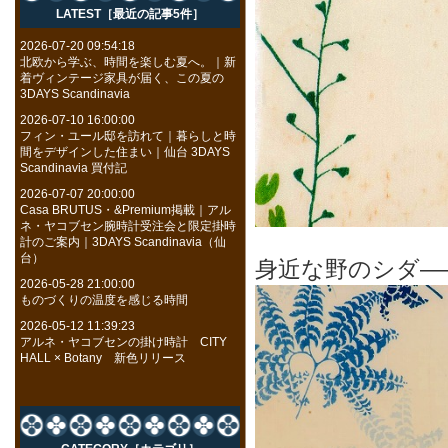
LATEST［最近の記事5件］
2026-07-20 09:54:18
北欧から学ぶ、時間を楽しむ夏へ。｜新
着ヴィンテージ家具が届く、この夏の
3DAYS Scandinavia
2026-07-10 16:00:00
フィン・ユール邸を訪れて｜暮らしと時
間をデザインした住まい｜仙台 3DAYS
Scandinavia 買付記
2026-07-07 20:00:00
Casa BRUTUS・&Premium掲載｜アル
ネ・ヤコブセン腕時計受注会と限定掛時
計のご案内｜3DAYS Scandinavia（仙
台）
身近な野のシダ—
2026-05-28 21:00:00
ものづくりの温度を感じる時間
2026-05-12 11:39:23
アルネ・ヤコブセンの掛け時計 CITY
HALL × Botany 新色リリース