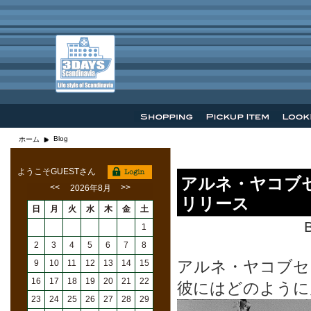
Blog
ホーム
ようこそGUESTさん
アルネ・ヤコブセン
<<
>>
2026年8月
リリース
日
月
火
水
木
金
土
B
1
2
3
4
5
6
7
8
アルネ・ヤコブセ
9
10
11
12
13
14
15
16
17
18
19
20
21
22
彼にはどのように
23
24
25
26
27
28
29