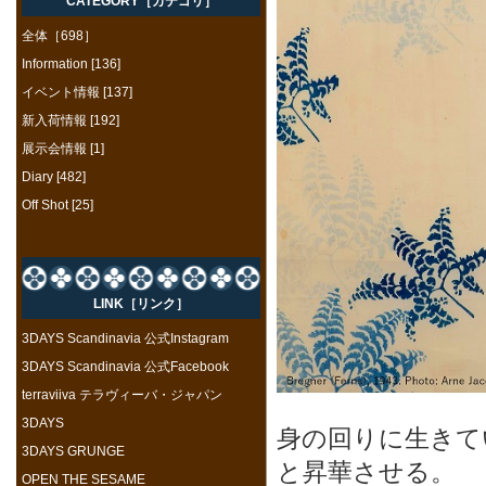
CATEGORY［カテゴリ］
全体［698］
Information [136]
イベント情報 [137]
新入荷情報 [192]
展示会情報 [1]
Diary [482]
Off Shot [25]
LINK［リンク］
3DAYS Scandinavia 公式Instagram
3DAYS Scandinavia 公式Facebook
terraviiva テラヴィーバ・ジャパン
3DAYS
身の回りに生きて
3DAYS GRUNGE
と昇華させる。
OPEN THE SESAME