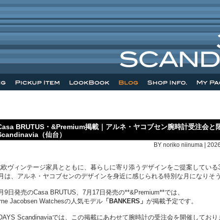
Casa BRUTUS・&Premium掲載｜アルネ・ヤコブセン腕時計受注会
Scandinavia（仙台）
BY noriko niinuma | 202
北欧ヴィンテージ家具とともに、暮らしに寄り添うデザインをご提案している3DAYS 
7月は、アルネ・ヤコブセンのデザインを身近に感じられる特別な月になりそ
月9日発売のCasa BRUTUS、7月17日発売の**&Premium**では、
rne Jacobsen Watchesの人気モデル
「BANKERS」
が掲載予定です。
DAYS Scandinaviaでは、この掲載にあわせて腕時計の受注会を開催してお