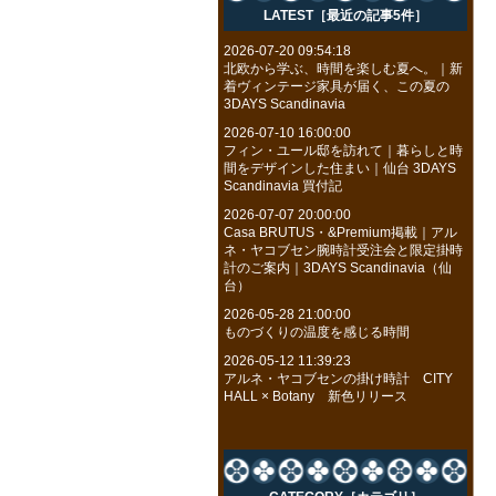
LATEST［最近の記事5件］
2026-07-20 09:54:18
北欧から学ぶ、時間を楽しむ夏へ。｜新
着ヴィンテージ家具が届く、この夏の
3DAYS Scandinavia
2026-07-10 16:00:00
フィン・ユール邸を訪れて｜暮らしと時
間をデザインした住まい｜仙台 3DAYS
Scandinavia 買付記
2026-07-07 20:00:00
Casa BRUTUS・&Premium掲載｜アル
ネ・ヤコブセン腕時計受注会と限定掛時
計のご案内｜3DAYS Scandinavia（仙
台）
2026-05-28 21:00:00
ものづくりの温度を感じる時間
2026-05-12 11:39:23
アルネ・ヤコブセンの掛け時計 CITY
HALL × Botany 新色リリース