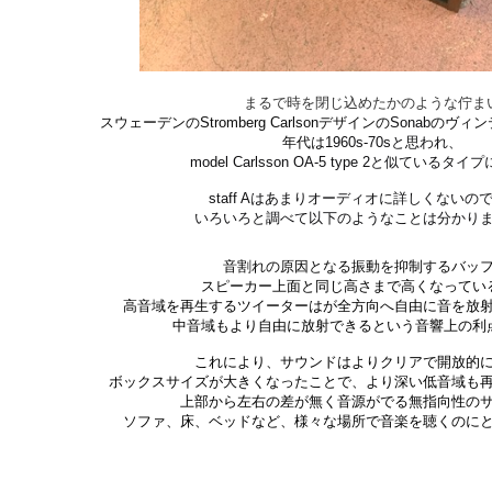
まるで時を閉じ込めたかのような佇ま
スウェーデンのStromberg Carlsonデザインの
Sonab
のヴィン
年代は
1960s-70sと思われ、
model Carlsson OA-5 type 2と似ているタ
staff Aはあまりオーディオに詳しくないの
いろいろと調べて以下のようなことは分かり
音割れの原因となる振動を抑制する
バッ
スピーカー上面と同じ高さまで高くなってい
高音域を再生するツイーターはが全方向へ自由に音を放
中音域もより自由に放射できるという音響上の利
これにより、サウンドはよりクリアで開放的
ボックスサイズが大きくなったことで、より深い低音域も
上部から左右の差が無く音源がでる無指向性の
ソファ、床、ベッドなど、様々な場所で音楽を聴くのに