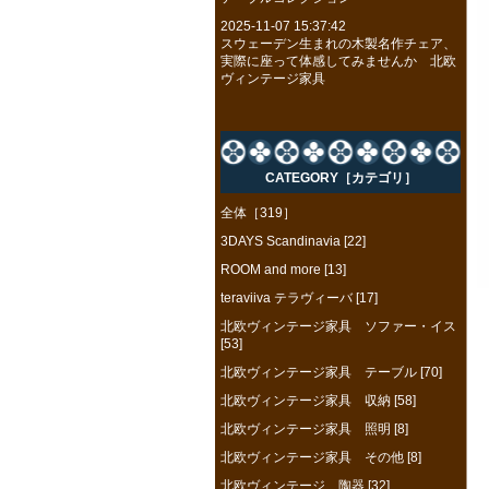
2025-11-07 15:37:42
スウェーデン生まれの木製名作チェア、
実際に座って体感してみませんか 北欧
ヴィンテージ家具
CATEGORY［カテゴリ］
全体［319］
3DAYS Scandinavia [22]
ROOM and more [13]
teraviiva テラヴィーバ [17]
北欧ヴィンテージ家具 ソファー・イス
[53]
北欧ヴィンテージ家具 テーブル [70]
北欧ヴィンテージ家具 収納 [58]
北欧ヴィンテージ家具 照明 [8]
北欧ヴィンテージ家具 その他 [8]
北欧ヴィンテージ 陶器 [32]