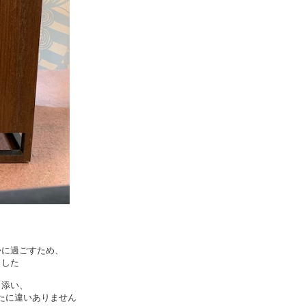
かに過ごすため、
ました
り添い、
たに違いありません