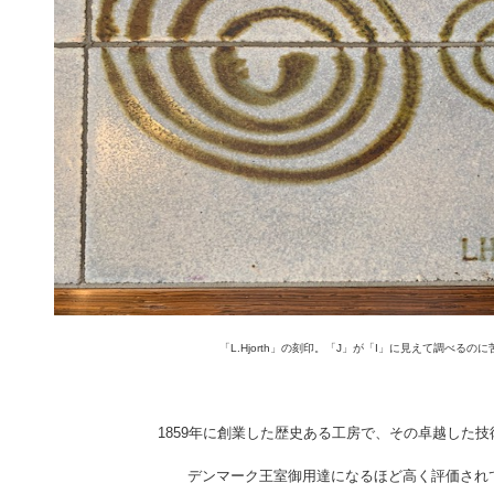
「L.Hjorth」の刻印。「J」が「I」に見えて調べるのに苦
1859年に創業した歴史ある工房で、その卓越した
デンマーク王室御用達になるほど高く評価され