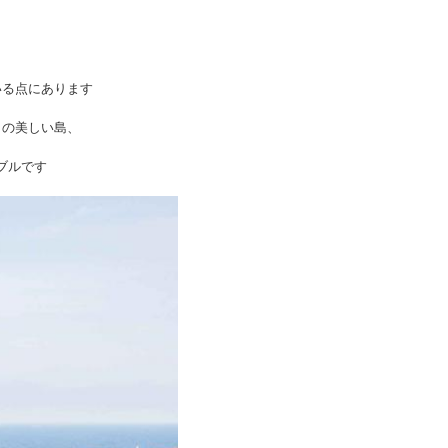
いる点にあります
クの美しい島、
ブルです