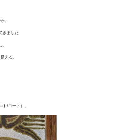
から、
てきました
し、
を構える、
、
ヨルト/ヨート）」