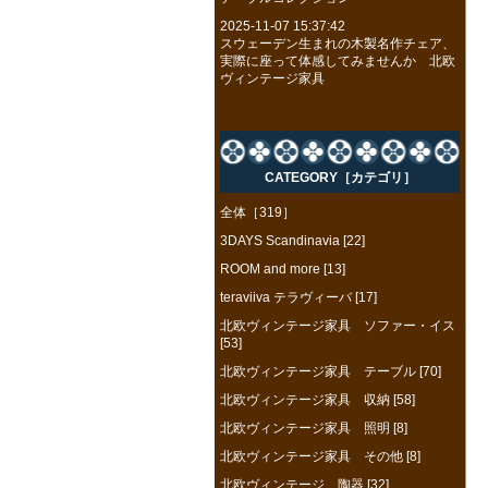
2025-11-07 15:37:42
スウェーデン生まれの木製名作チェア、
実際に座って体感してみませんか 北欧
ヴィンテージ家具
CATEGORY［カテゴリ］
全体［319］
3DAYS Scandinavia [22]
ROOM and more [13]
teraviiva テラヴィーバ [17]
北欧ヴィンテージ家具 ソファー・イス
[53]
北欧ヴィンテージ家具 テーブル [70]
北欧ヴィンテージ家具 収納 [58]
北欧ヴィンテージ家具 照明 [8]
北欧ヴィンテージ家具 その他 [8]
北欧ヴィンテージ 陶器 [32]