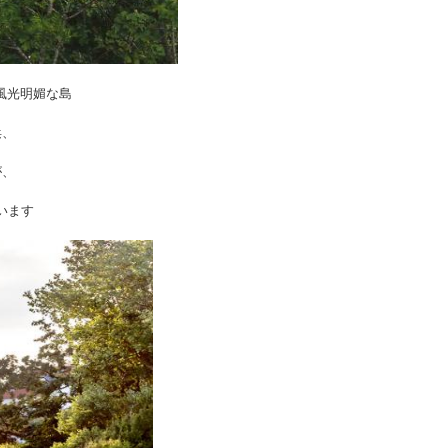
風光明媚な島
浜、
が、
います