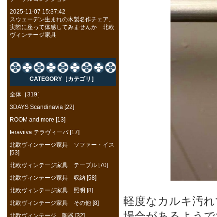
2025-11-07 15:37:42
スウェーデン生まれの木製名作チェア、
実際に座って体感してみませんか 北欧
ヴィンテージ家具
CATEGORY［カテゴリ］
全体［319］
3DAYS Scandinavia [22]
ROOM and more [13]
teraviiva テラヴィーバ [17]
北欧ヴィンテージ家具 ソファー・イス
[53]
北欧ヴィンテージ家具 テーブル [70]
北欧ヴィンテージ家具 収納 [58]
北欧ヴィンテージ家具 照明 [8]
軽度なカルキ汚れ
北欧ヴィンテージ家具 その他 [8]
場合があるようで
北欧ヴィンテージ 陶器 [32]