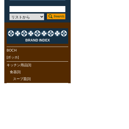
BRAND INDEX
BOCH
[ボッホ]
キッチン用品[3]
食器[3]
スープ皿[3]