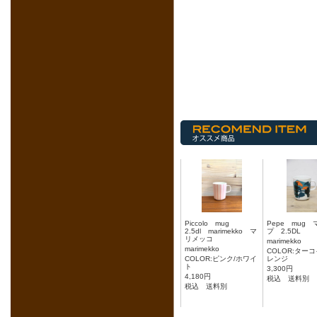
Piccolo mug
Pepe mug
2.5dl marimekko マ
プ 2.5DL
リメッコ
marimekko
marimekko
COLOR:ターコ
COLOR:ピンク/ホワイ
レンジ
ト
3,300円
4,180円
税込 送料別
税込 送料別