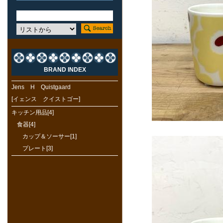
BRAND INDEX
Jens H Quistgaard
[イェンス クイストゴー]
キッチン用品[4]
食器[4]
カップ＆ソーサー[1]
プレート[3]