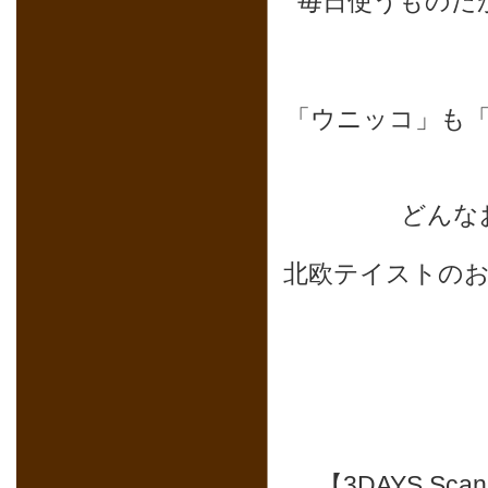
毎日使うものだ
「ウニッコ」も
どんな
北欧テイストの
【3DAYS Sc