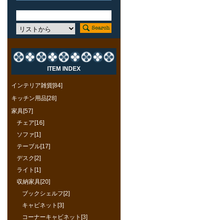
ITEM INDEX
インテリア雑貨[84]
キッチン用品[28]
家具[57]
チェア[16]
ソファ[1]
テーブル[17]
デスク[2]
ライト[1]
収納家具[20]
ブックシェルフ[2]
キャビネット[3]
コーナーキャビネット[3]