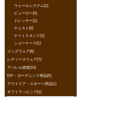
ウォールシステム[1]
ビューロー[3]
ドレッサー[1]
チェスト[5]
ナイトスタンド[1]
ショーケース[1]
メンズウェア[8]
レディースウェア[7]
アパレル雑貨[33]
DIY・ガーデニング用品[5]
アウドドア・スポーツ用品[1]
ギフトラッピング[1]