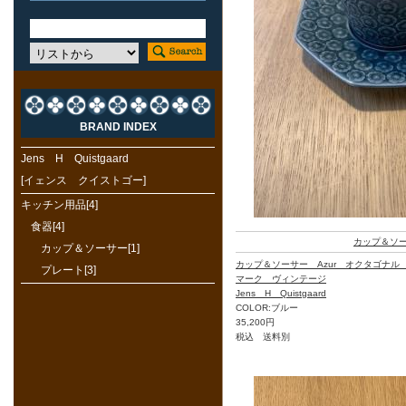
BRAND INDEX
Jens H Quistgaard
[イェンス クイストゴー]
キッチン用品[4]
食器[4]
カップ＆ソ
カップ＆ソーサー[1]
カップ＆ソーサー Azur オクタゴナ
プレート[3]
マーク ヴィンテージ
Jens H Quistgaard
COLOR:ブルー
35,200円
税込 送料別