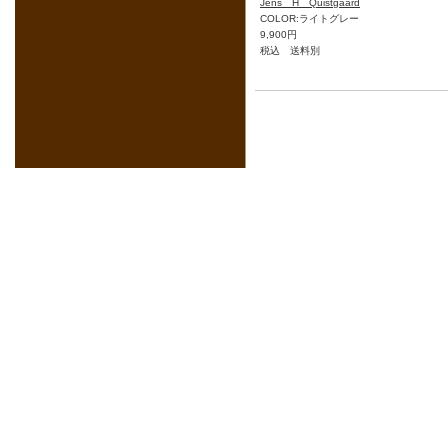
Jens H Quistgaard
COLOR:ライトグレー
9,900円
税込 送料別