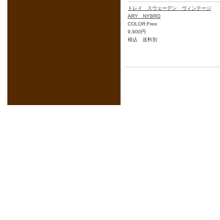
トレイ スウェーデン ヴィンテージ
ARY NYBRO
COLOR:Free
9,900円
税込 送料別