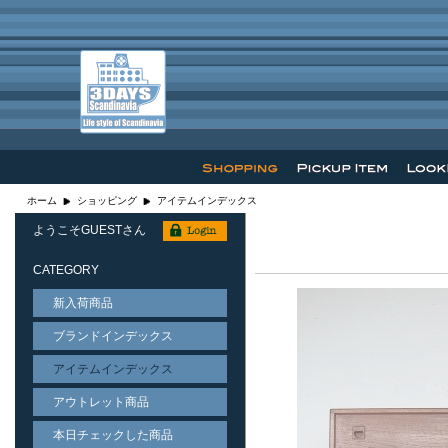
ホーム
ショッピング
アイテムインデックス
ようこそGUESTさん
CATEGORY
新入荷商品
ブランドインデックス
アイテムインデックス
アウトレット商品
本日チェックした商品