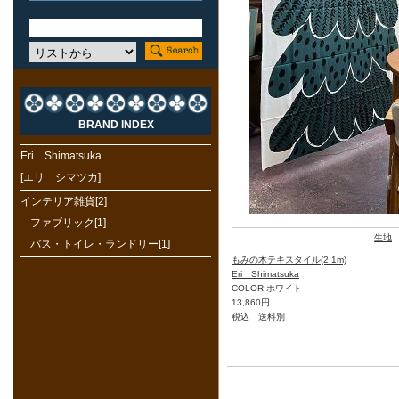
BRAND INDEX
Eri Shimatsuka
[エリ シマツカ]
インテリア雑貨[2]
ファブリック[1]
生地
バス・トイレ・ランドリー[1]
もみの木テキスタイル(2.1m)
Eri Shimatsuka
COLOR:ホワイト
13,860円
税込 送料別