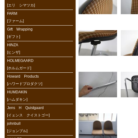
[エリ シマツカ]
FARM
[ファーム]
Gift Wrapping
[ギフト]
HINZA
[ヒンザ]
HOLMEGAARD
[ホルムガード]
Howard Products
[ハワードプロダクツ]
HUMDAKIN
[ハムダキン]
Jens H Quistgaard
[イェンス クイストゴー]
johnbull
[ジョンブル]