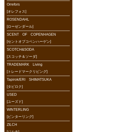
Orrefors
[オレフォス]
ROSENDAHL
[ローゼンダール]
SCENT OF COPENHAGEN
[セントオブコペンハーゲン]
SCOTCH&SODA
[スコッチ＆ソーダ]
TRADEMARK Living
[トレードマークリビング]
Tapirok/ERI SHIMATSUKA
[タピロク]
USED
[ユーズド]
WINTERLING
[ビンターリング]
ZILCH
[ジルチ]