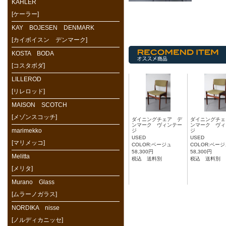
KAHLER
[ケーラー]
KAY BOJESEN DENMARK
[カイボイスン デンマーク]
KOSTA BODA
[コスタボダ]
LILLEROD
[リレロッド]
MAISON SCOTCH
[メゾンスコッチ]
ダイニングチェア デ
ダイニングチェ
ンマーク ヴィンテー
ンマーク ヴィ
marimekko
ジ
ジ
USED
USED
[マリメッコ]
COLOR:ベージュ
COLOR:ベー
58,300円
58,300円
Melitta
税込 送料別
税込 送料別
[メリタ]
Murano Glass
[ムラーノガラス]
NORDIKA nisse
[ノルディカニッセ]