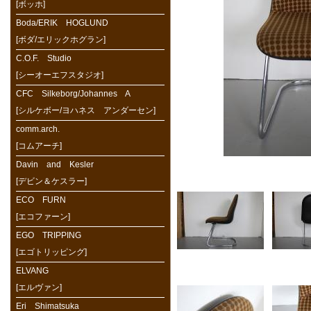
[ボッホ]
Boda/ERIK HOGLUND
[ボダ/エリックホグラン]
C.O.F. Studio
[シーオーエフスタジオ]
CFC Silkeborg/Johannes A
[シルケボー/ヨハネス アンダーセン]
comm.arch.
[コムアーチ]
Davin and Kesler
[デビン＆ケスラー]
ECO FURN
[エコファーン]
EGO TRIPPING
[エゴトリッピング]
ELVANG
[エルヴァン]
Eri Shimatsuka