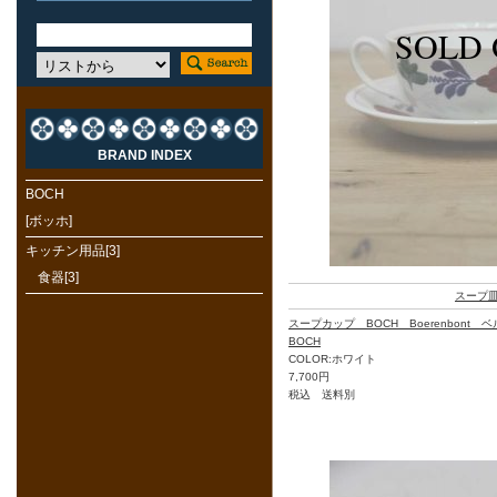
BRAND INDEX
BOCH
[ボッホ]
キッチン用品[3]
食器[3]
スープ
スープカップ BOCH Boerenbont
BOCH
COLOR:ホワイト
7,700円
税込 送料別