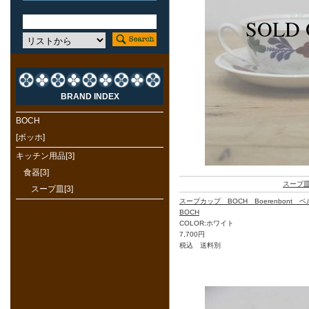
BRAND INDEX
BOCH
[ボッホ]
キッチン用品[3]
食器[3]
スープ
スープ皿[3]
スープカップ BOCH Boerenbont
BOCH
COLOR:ホワイト
7,700円
税込 送料別