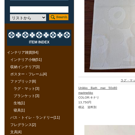
ITEM INDEX
インテリア雑貨[84]
インテリア小物[51]
収納インテリア[3]
ポスター・フレーム[4]
ラグ・マ
ファブリック[8]
Unikko Bath mat 50x80
ラグ・マット[3]
marimekko
ブランケット[3]
COLOR:キナリ
13,750円
生地[1]
税込 送料別
寝具[1]
バス・トイレ・ランドリー[11]
フレグランス[2]
文具[4]