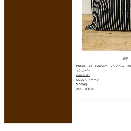
寝具
Piccolo pc 50x60cm マリメッコ 
ョンカバー
marimekko
COLOR:ブラック
5,500円
税込 送料別