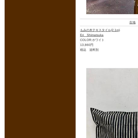
生地
もみの木テキスタイル(2.1m)
Eri Shimatsuka
COLOR:ホワイト
13,860円
税込 送料別