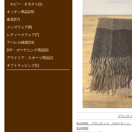
ホビー・オモチャ[1]
キッチン用品[28]
家具[57]
メンズウェア[8]
レディースウェア[7]
アパレル雑貨[33]
DIY・ガーデニング用品[5]
アウドドア・スポーツ用品[1]
ギフトラッピング[1]
ブランケ
ELVANG ブランケット スローケット Inc
ELVANG