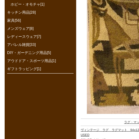
ホビー・オモチャ[1]
キッチン用品[28]
家具[56]
メンズウェア[8]
レディースウェア[7]
アパレル雑貨[33]
DIY・ガーデニング用品[5]
アウドドア・スポーツ用品[1]
ギフトラッピング[1]
ラグ・マ
ヴィンテージ ラグ ラグマット 94x12
USED