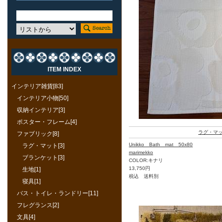
ITEM INDEX
インテリア雑貨[83]
インテリア小物[50]
収納インテリア[3]
ポスター・フレーム[4]
ラグ・マ
ファブリック[8]
Unikko Bath mat 50x80
ラグ・マット[3]
marimekko
ブランケット[3]
COLOR:キナリ
13,750円
生地[1]
税込 送料別
寝具[1]
バス・トイレ・ランドリー[11]
フレグランス[2]
文具[4]