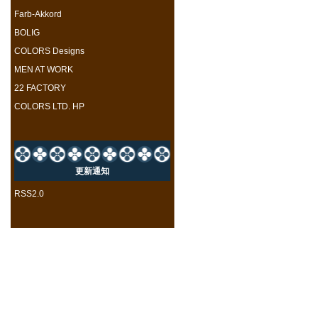
Farb-Akkord
BOLIG
COLORS Designs
MEN AT WORK
22 FACTORY
COLORS LTD. HP
更新通知
RSS2.0