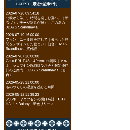
LATEST［最近の記事5件］
2026-07-20 09:54:18
北欧から学ぶ、時間を楽しむ夏へ。｜新
着ヴィンテージ家具が届く、この夏の
3DAYS Scandinavia
2026-07-10 16:00:00
フィン・ユール邸を訪れて｜暮らしと時
間をデザインした住まい｜仙台 3DAYS
Scandinavia 買付記
2026-07-07 20:00:00
Casa BRUTUS・&Premium掲載｜アル
ネ・ヤコブセン腕時計受注会と限定掛時
計のご案内｜3DAYS Scandinavia（仙
台）
2026-05-28 21:00:00
ものづくりの温度を感じる時間
2026-05-12 11:39:23
アルネ・ヤコブセンの掛け時計 CITY
HALL × Botany 新色リリース