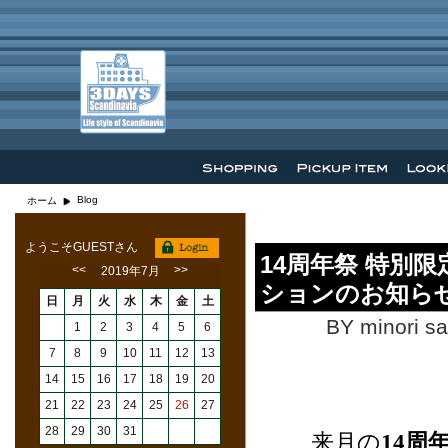
Blog
ホーム
ようこそGUESTさん
14周年祭 特別
<<
>>
2019年7月
ションのお知ら
日
月
火
水
木
金
土
BY minori sa
1
2
3
4
5
6
7
8
9
10
11
12
13
14
15
16
17
18
19
20
21
22
23
24
25
26
27
28
29
30
31
来月の
14周