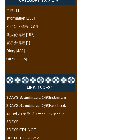
CATEGORY［カテゴリ］
全体［1］
Information [136]
イベント情報 [137]
新入荷情報 [192]
展示会情報 [1]
Diary [482]
Off Shot [25]
LINK［リンク］
3DAYS Scandinavia 公式Instagram
3DAYS Scandinavia 公式Facebook
terraviiva テラヴィーバ・ジャパン
3DAYS
3DAYS GRUNGE
OPEN THE SESAME