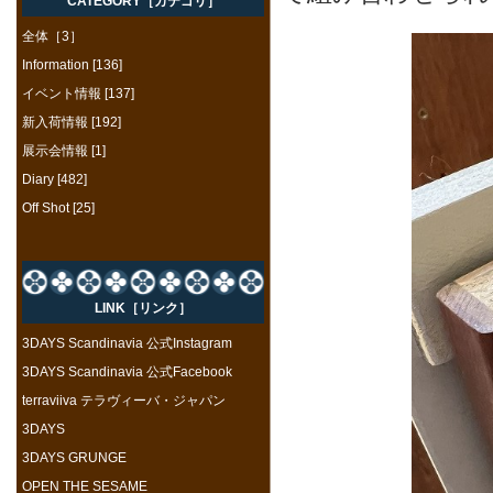
CATEGORY［カテゴリ］
全体［3］
Information [136]
イベント情報 [137]
新入荷情報 [192]
展示会情報 [1]
Diary [482]
Off Shot [25]
LINK［リンク］
3DAYS Scandinavia 公式Instagram
3DAYS Scandinavia 公式Facebook
terraviiva テラヴィーバ・ジャパン
3DAYS
3DAYS GRUNGE
OPEN THE SESAME