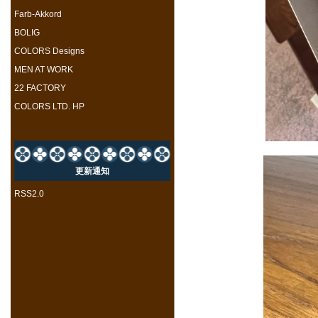
Farb-Akkord
BOLIG
COLORS Designs
MEN AT WORK
22 FACTORY
COLORS LTD. HP
更新通知
RSS2.0