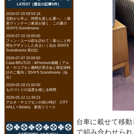
LATEST［最近の記事5件］
2026-07-20 09:54:18
北欧から学ぶ、時間を楽しむ夏へ。｜新
着ヴィンテージ家具が届く、この夏の
3DAYS Scandinavia
2026-07-10 16:00:00
フィン・ユール邸を訪れて｜暮らしと時
間をデザインした住まい｜仙台 3DAYS
Scandinavia 買付記
2026-07-07 20:00:00
Casa BRUTUS・&Premium掲載｜アル
ネ・ヤコブセン腕時計受注会と限定掛時
計のご案内｜3DAYS Scandinavia（仙
台）
2026-05-28 21:00:00
ものづくりの温度を感じる時間
2026-05-12 11:39:23
アルネ・ヤコブセンの掛け時計 CITY
HALL × Botany 新色リリース
台車に載せて移動
で組み合わせられ