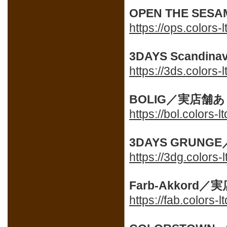
OPEN THE SESA
https://ops.colors-
3DAYS Scandinav
https://3ds.colors-
BOLIG
／実店舗あ
https://bol.colors-
3DAYS GRUNGE
https://3dg.colors-
Farb-Akkord
／実
https://fab.colors-