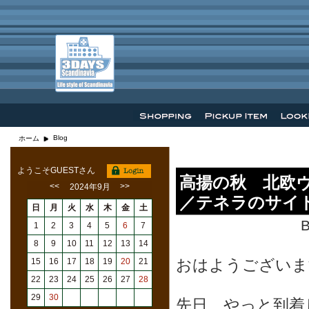
Blog
ホーム
ようこそGUESTさん
高揚の秋 北欧
<<
>>
2024年9月
／テネラのサイ
日
月
火
水
木
金
土
B
1
2
3
4
5
6
7
8
9
10
11
12
13
14
おはようございま
15
16
17
18
19
20
21
22
23
24
25
26
27
28
29
30
先日、やっと到着