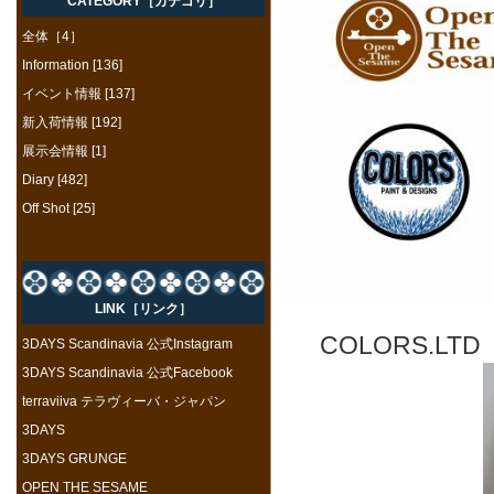
CATEGORY［カテゴリ］
全体［4］
Information [136]
イベント情報 [137]
新入荷情報 [192]
展示会情報 [1]
Diary [482]
Off Shot [25]
LINK［リンク］
COLORS.L
3DAYS Scandinavia 公式Instagram
3DAYS Scandinavia 公式Facebook
terraviiva テラヴィーバ・ジャパン
3DAYS
3DAYS GRUNGE
OPEN THE SESAME