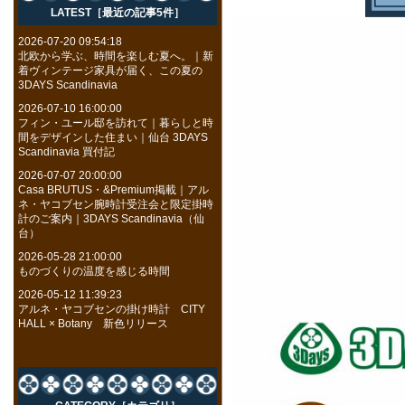
LATEST［最近の記事5件］
2026-07-20 09:54:18
北欧から学ぶ、時間を楽しむ夏へ。｜新
着ヴィンテージ家具が届く、この夏の
3DAYS Scandinavia
2026-07-10 16:00:00
フィン・ユール邸を訪れて｜暮らしと時
間をデザインした住まい｜仙台 3DAYS
Scandinavia 買付記
2026-07-07 20:00:00
Casa BRUTUS・&Premium掲載｜アル
ネ・ヤコブセン腕時計受注会と限定掛時
計のご案内｜3DAYS Scandinavia（仙
台）
2026-05-28 21:00:00
ものづくりの温度を感じる時間
2026-05-12 11:39:23
アルネ・ヤコブセンの掛け時計 CITY
HALL × Botany 新色リリース