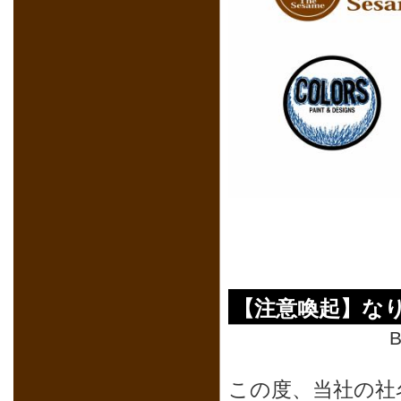
【注意喚起】な
B
この度、当社の社