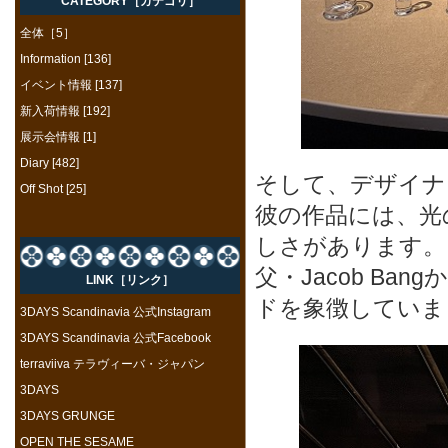
CATEGORY［カテゴリ］
全体［5］
Information [136]
イベント情報 [137]
新入荷情報 [192]
展示会情報 [1]
Diary [482]
そして、デザイ
Off Shot [25]
彼の作品には、光
しさがあります。
父・Jacob B
LINK［リンク］
ドを象徴していま
3DAYS Scandinavia 公式Instagram
3DAYS Scandinavia 公式Facebook
terraviiva テラヴィーバ・ジャパン
3DAYS
3DAYS GRUNGE
OPEN THE SESAME