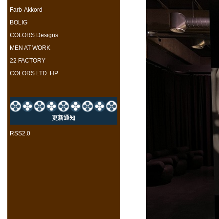
Farb-Akkord
BOLIG
COLORS Designs
MEN AT WORK
22 FACTORY
COLORS LTD. HP
更新通知
RSS2.0