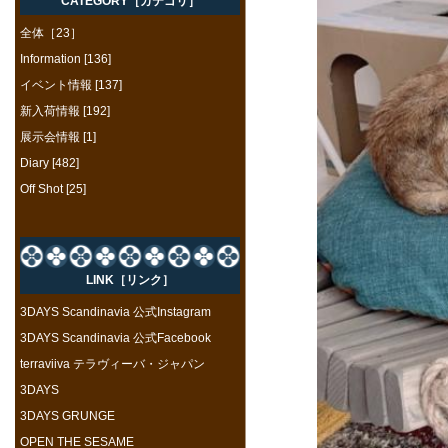
CATEGORY［カテゴリ］
全体［23］
Information [136]
イベント情報 [137]
新入荷情報 [192]
展示会情報 [1]
Diary [482]
Off Shot [25]
LINK［リンク］
3DAYS Scandinavia 公式Instagram
3DAYS Scandinavia 公式Facebook
terraviiva テラヴィーバ・ジャパン
3DAYS
3DAYS GRUNGE
OPEN THE SESAME