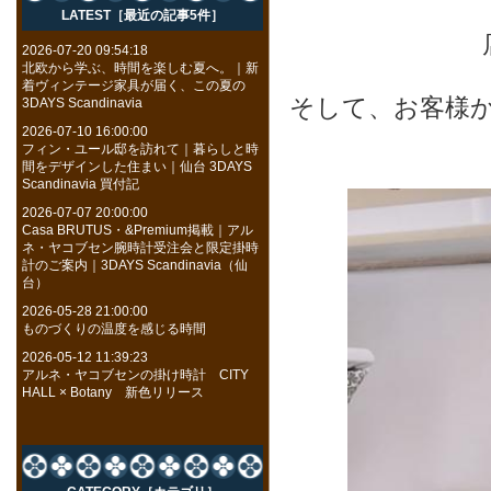
LATEST［最近の記事5件］
2026-07-20 09:54:18
北欧から学ぶ、時間を楽しむ夏へ。｜新
着ヴィンテージ家具が届く、この夏の
そして、お客様
3DAYS Scandinavia
2026-07-10 16:00:00
フィン・ユール邸を訪れて｜暮らしと時
間をデザインした住まい｜仙台 3DAYS
Scandinavia 買付記
2026-07-07 20:00:00
Casa BRUTUS・&Premium掲載｜アル
ネ・ヤコブセン腕時計受注会と限定掛時
計のご案内｜3DAYS Scandinavia（仙
台）
2026-05-28 21:00:00
ものづくりの温度を感じる時間
2026-05-12 11:39:23
アルネ・ヤコブセンの掛け時計 CITY
HALL × Botany 新色リリース