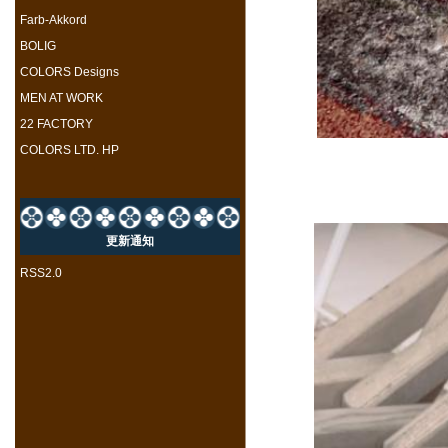
Farb-Akkord
BOLIG
COLORS Designs
MEN AT WORK
22 FACTORY
COLORS LTD. HP
更新通知
RSS2.0