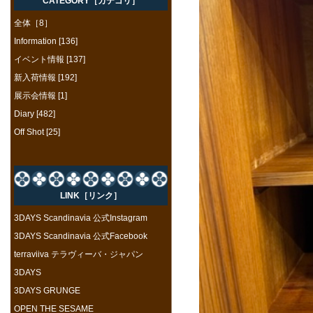
CATEGORY［カテゴリ］
全体［8］
Information [136]
イベント情報 [137]
新入荷情報 [192]
展示会情報 [1]
Diary [482]
Off Shot [25]
LINK［リンク］
3DAYS Scandinavia 公式Instagram
3DAYS Scandinavia 公式Facebook
terraviiva テラヴィーバ・ジャパン
3DAYS
3DAYS GRUNGE
OPEN THE SESAME