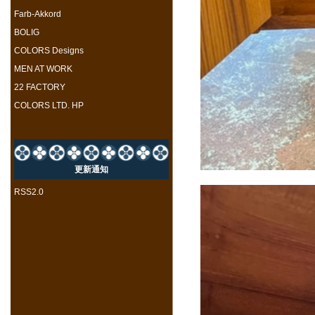
Farb-Akkord
BOLIG
COLORS Designs
MEN AT WORK
22 FACTORY
COLORS LTD. HP
更新通知
RSS2.0