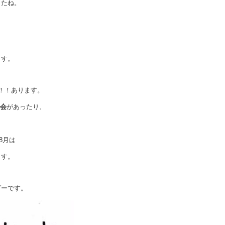
したね。
ます。
！！あります。
会
があったり、
、
8月は
ます。
ーです。