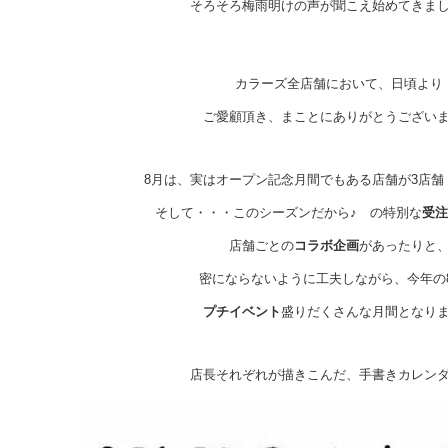
そろそろ梅雨明けの声が聞こえ始めてきま
カラーズ全店舗において、日頃より
ご愛顧頂き、まことにありがとうござい
8月は、実はオープン記念月間でもある店舗が3店舗
そして・・・このシーズンだから♪ の特別な
受注
店舗ごとの
コラボ企画
があったりと
密にならないように工夫しながら、今年の
プチイベント
盛りだくさんな月間となり
店長それぞれが描きこんだ、手書きカレンダ