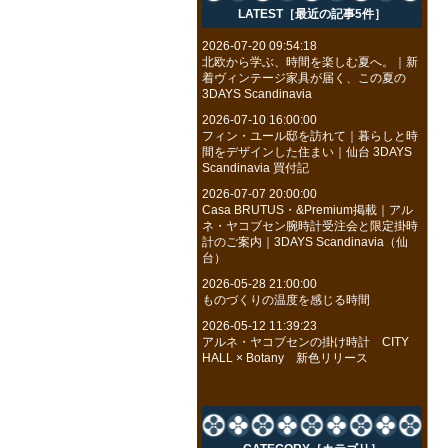
LATEST［最近の記事5件］
2026-07-20 09:54:18
北欧から学ぶ、時間を楽しむ夏へ。｜新
着ヴィンテージ家具が届く、この夏の
3DAYS Scandinavia
2026-07-10 16:00:00
フィン・ユール邸を訪れて｜暮らしと時
間をデザインした住まい｜仙台 3DAYS
Scandinavia 買付記
2026-07-07 20:00:00
Casa BRUTUS・&Premium掲載｜アル
ネ・ヤコブセン腕時計受注会と限定掛時
計のご案内｜3DAYS Scandinavia（仙
台）
2026-05-28 21:00:00
ものづくりの温度を感じる時間
2026-05-12 11:39:23
アルネ・ヤコブセンの掛け時計 CITY
HALL × Botany 新色リリース