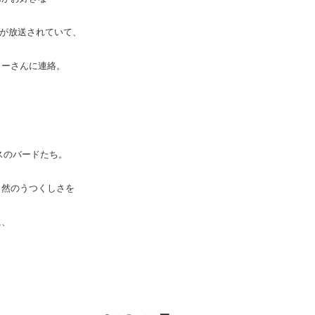
集が放送されていて、
ラーさんに連絡。
スのバードたち。
自然のうつくしさを
に、