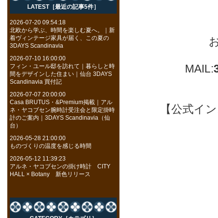
LATEST［最近の記事5件］
2026-07-20 09:54:18
北欧から学ぶ、時間を楽しむ夏へ。｜新
着ヴィンテージ家具が届く、この夏の
3DAYS Scandinavia
2026-07-10 16:00:00
MAIL:
フィン・ユール邸を訪れて｜暮らしと時
間をデザインした住まい｜仙台 3DAYS
Scandinavia 買付記
2026-07-07 20:00:00
Casa BRUTUS・&Premium掲載｜アル
【公式インスタ
ネ・ヤコブセン腕時計受注会と限定掛時
計のご案内｜3DAYS Scandinavia（仙
台）
2026-05-28 21:00:00
ものづくりの温度を感じる時間
2026-05-12 11:39:23
アルネ・ヤコブセンの掛け時計 CITY
HALL × Botany 新色リリース