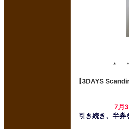
＊ 
【3DAYS Sca
7月
引き続き、半券