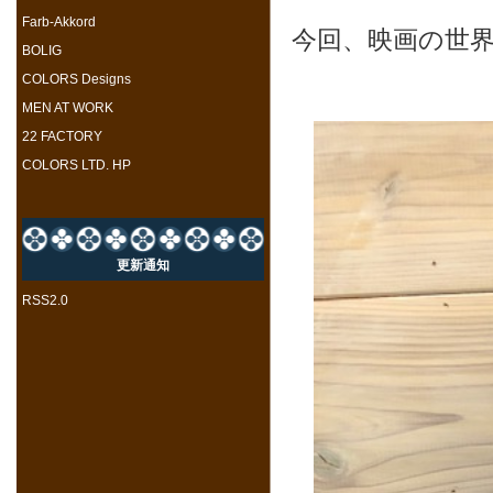
Farb-Akkord
今回、映画の世
BOLIG
COLORS Designs
MEN AT WORK
22 FACTORY
COLORS LTD. HP
更新通知
RSS2.0