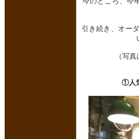
今のところ、今
引き続き、オー
（写真
①人