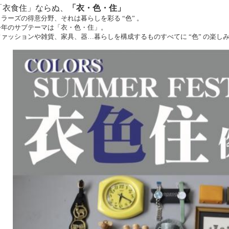
「衣食住」ならぬ、
「衣・色・住」
カラーズの得意分野、それは暮らしを彩る “色” 。
今年のサブテーマは「衣・色・住」。
ファッションや雑貨、家具、器…暮らしを構成するものすべてに “色” の楽し