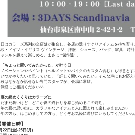
当日はカラーズ系列の全店舗が集合し、各店の選りすぐりアイテムを持ち寄り
北欧・ドイツ・イギリス ヴィンテージ、洋服、シューズ、バッグ、家具、時
ジャンルを超えて楽しめる、まさに “傑作選” 。
「ちょっと聞いてみたかった」が叶う日
リノベーションやペイント（ヘルメットやバイクのカスタム含む）も得意とす
「いつかやりたいと思っていた」「詳しく聞いてみたい」そんな声にもお応え
普段はなかなか話せない専門スタッフが、会場に常駐。
お気軽にご相談ください^^
夏の締めくくりはカラーズに
まだまだ暑いけど、どこか夏の終わりを感じ始めるこの時期。
今年の夏の思い出に、カラフルなアイテムと人に囲まれて楽しみませんか♪
毎年の方も、はじめましての方も、どうぞお気軽に遊びにいらしてくださいね
【開催日時】
月22日(金)-25日(月)