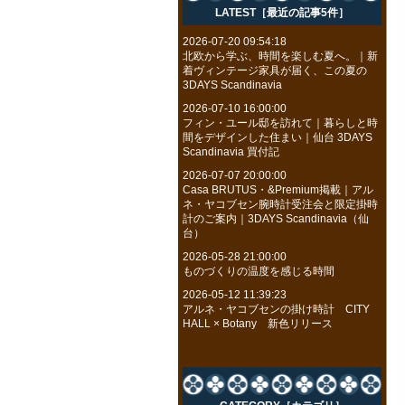
LATEST［最近の記事5件］
2026-07-20 09:54:18
北欧から学ぶ、時間を楽しむ夏へ。｜新
着ヴィンテージ家具が届く、この夏の
3DAYS Scandinavia
2026-07-10 16:00:00
フィン・ユール邸を訪れて｜暮らしと時
間をデザインした住まい｜仙台 3DAYS
Scandinavia 買付記
2026-07-07 20:00:00
Casa BRUTUS・&Premium掲載｜アル
ネ・ヤコブセン腕時計受注会と限定掛時
計のご案内｜3DAYS Scandinavia（仙
台）
2026-05-28 21:00:00
ものづくりの温度を感じる時間
2026-05-12 11:39:23
アルネ・ヤコブセンの掛け時計 CITY
HALL × Botany 新色リリース