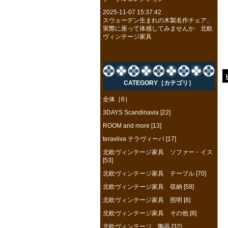
2025-11-07 15:37:42
スウェーデン生まれの木製名作チェア、
実際に座って体感してみませんか 北欧
ヴィンテージ家具
CATEGORY［カテゴリ］
全体［6］
3DAYS Scandinavia [22]
ROOM and more [13]
teraviiva テラヴィーバ [17]
北欧ヴィンテージ家具 ソファー・イス
[53]
北欧ヴィンテージ家具 テーブル [70]
北欧ヴィンテージ家具 収納 [58]
北欧ヴィンテージ家具 照明 [8]
北欧ヴィンテージ家具 その他 [8]
北欧ヴィンテージ 陶器 [32]