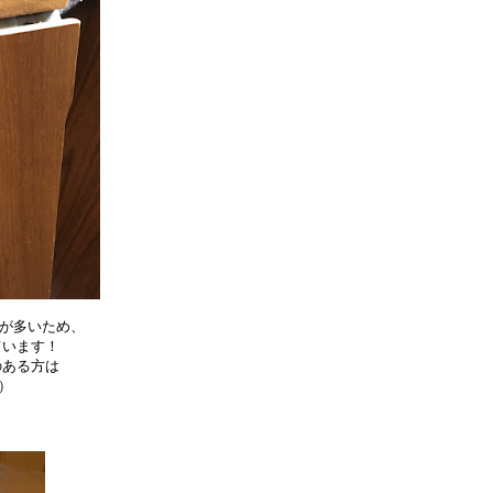
えが多いため、
ています！
のある方は
）