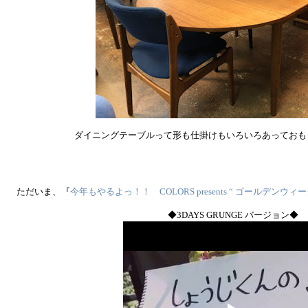
ダイニングテーブルって形も仕掛けもいろいろあっておもしろ
ただいま、『
今年もやるよっ！！ COLORS presents “ ゴールデンウィーク 
◆3DAYS GRUNGE バージョン◆