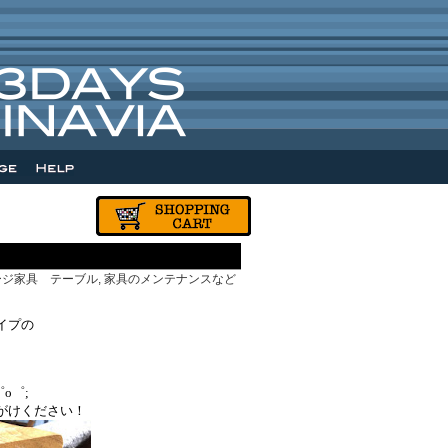
ージ家具 テーブル
,
家具のメンテナンスなど
イプの
。
o゜;
がけください！