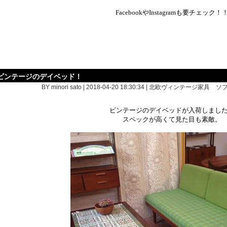
FacebookやInstagramも要チェック！
ビンテージのデイベッド！
BY minori sato | 2018-04-20 18:30:34 |
北欧ヴィンテージ家具 ソ
ビンテージのデイベッドが入荷しまし
スペックが高くて見た目も素敵。