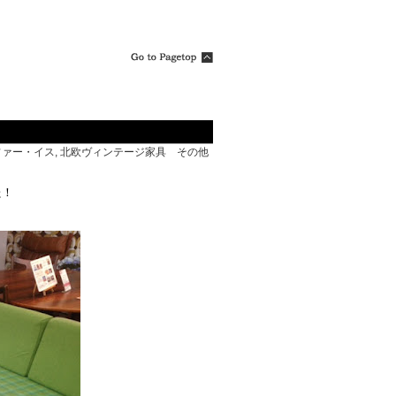
！
ファー・イス
,
北欧ヴィンテージ家具 その他
た！