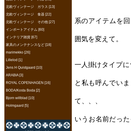
北欧ヴィンテージ ガラス [13]
ブラウン
北欧ヴィンテージ 食器 [22]
系のアイテムを回
北欧ヴィンテージ その他 [27]
壁面も
インポートアイテム [60]
インテリア雑貨 [67]
囲気を変えて。
家具のメンテナンスなど [18]
marimekko [26]
また、疲
Lillelod [1]
一人掛けタイプに
Jens H Quistgaard [10]
こちらは
ARABIA [3]
と私も呼んでいま
ROYAL COPENHAGEN [16]
BODA/Kosta Boda [2]
Bjorn willblad [10]
て、、、
Holmgaard [5]
デザインされ
いうお名前だった