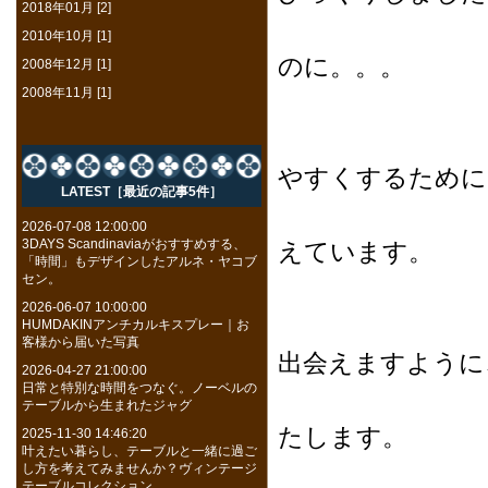
2018年01月 [2]
仙台だ
2010年10月 [1]
のに。。。
2008年12月 [1]
2008年11月 [1]
そして、暑
やすくするために
LATEST［最近の記事5件］
リビン
2026-07-08 12:00:00
3DAYS Scandinaviaがおすすめする、
えています。
「時間」もデザインしたアルネ・ヤコブ
セン。
2026-06-07 10:00:00
今日は、
HUMDAKINアンチカルキスプレー｜お
客様から届いた写真
出会えますように
2026-04-27 21:00:00
日常と特別な時間をつなぐ。ノーベルの
座るア
テーブルから生まれたジャグ
たします。
2025-11-30 14:46:20
叶えたい暮らし、テーブルと一緒に過ご
し方を考えてみませんか？ヴィンテージ
まずは、ソ
テーブルコレクション