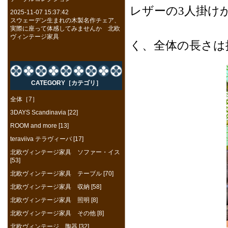
レザーの3人掛け
2025-11-07 15:37:42
スウェーデン生まれの木製名作チェア、
フレームが
実際に座って体感してみませんか 北欧
ヴィンテージ家具
く、全体の長さは
CATEGORY［カテゴリ］
全体［7］
3DAYS Scandinavia [22]
ROOM and more [13]
teraviiva テラヴィーバ [17]
北欧ヴィンテージ家具 ソファー・イス
[53]
北欧ヴィンテージ家具 テーブル [70]
北欧ヴィンテージ家具 収納 [58]
北欧ヴィンテージ家具 照明 [8]
北欧ヴィンテージ家具 その他 [8]
北欧ヴィンテージ 陶器 [32]