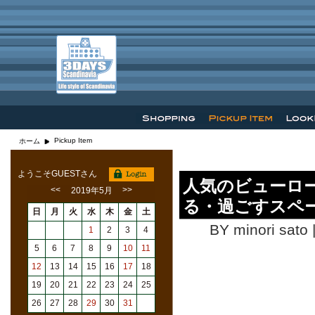
Pickup Item
ホーム
ようこそGUESTさん
人気のビューロ
<<
>>
2019年5月
る・過ごすスペ
日
月
火
水
木
金
土
BY minori sato 
1
2
3
4
5
6
7
8
9
10
11
12
13
14
15
16
17
18
19
20
21
22
23
24
25
こ
26
27
28
29
30
31