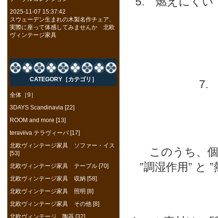
5. 燃えにく
2025-11-07 15:37:42
スウェーデン生まれの木製名作チェア、
実際に座って体感してみませんか 北欧
ヴィンテージ家具
CATEGORY［カテゴリ］
7
全体［9］
3DAYS Scandinavia [22]
ROOM and more [13]
teraviiva テラヴィーバ [17]
北欧ヴィンテージ家具 ソファー・イス
このうち、
[53]
”調湿作用” と
北欧ヴィンテージ家具 テーブル [70]
北欧ヴィンテージ家具 収納 [58]
北欧ヴィンテージ家具 照明 [8]
北欧ヴィンテージ家具 その他 [8]
北欧ヴィンテージ 陶器 [32]