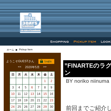
Pickup Item
ホーム
ようこそGUESTさん
”FINARTE
<<
>>
2020年5月
ン
日
月
火
水
木
金
土
BY noriko niinuma 
1
2
3
4
5
6
7
8
9
10
11
12
13
14
15
16
17
18
19
20
21
22
23
前回までご紹介し
24
25
26
27
28
29
30