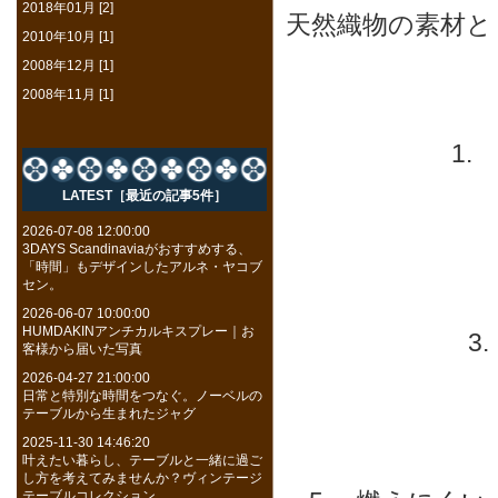
2018年01月 [2]
天然織物の素材と
2010年10月 [1]
2008年12月 [1]
2008年11月 [1]
1.
LATEST［最近の記事5件］
2026-07-08 12:00:00
3DAYS Scandinaviaがおすすめする、
「時間」もデザインしたアルネ・ヤコブ
セン。
2026-06-07 10:00:00
HUMDAKINアンチカルキスプレー｜お
3
客様から届いた写真
2026-04-27 21:00:00
日常と特別な時間をつなぐ。ノーベルの
テーブルから生まれたジャグ
2025-11-30 14:46:20
叶えたい暮らし、テーブルと一緒に過ご
し方を考えてみませんか？ヴィンテージ
テーブルコレクション