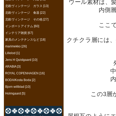
ウール素材は、
北欧ヴィンテージ ガラス [13]
内側
北欧ヴィンテージ 食器 [22]
北欧ヴィンテージ その他 [27]
ここ
インポートアイテム [60]
インテリア雑貨 [67]
クチクラ層には、
家具のメンテナンスなど [18]
marimekko [26]
Lillelod [1]
Jens H Quistgaard [10]
ARABIA [3]
ROYAL COPENHAGEN [16]
BODA/Kosta Boda [2]
Bjorn willblad [10]
この3層
Holmgaard [5]