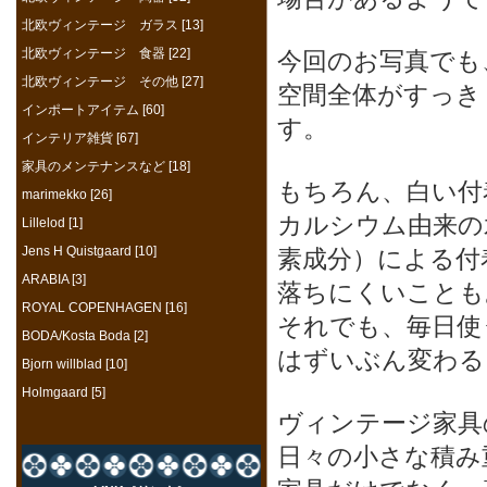
北欧ヴィンテージ ガラス [13]
北欧ヴィンテージ 食器 [22]
今回のお写真でも
北欧ヴィンテージ その他 [27]
空間全体がすっき
インポートアイテム [60]
す。
インテリア雑貨 [67]
家具のメンテナンスなど [18]
もちろん、白い付
marimekko [26]
カルシウム由来の
Lillelod [1]
Jens H Quistgaard [10]
素成分）による付
ARABIA [3]
落ちにくいことも
ROYAL COPENHAGEN [16]
それでも、毎日使
BODA/Kosta Boda [2]
はずいぶん変わる
Bjorn willblad [10]
Holmgaard [5]
ヴィンテージ家具
日々の小さな積み