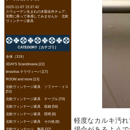
2025-11-07 15:37:42
スウェーデン生まれの木製名作チェア、
実際に座って体感してみませんか 北欧
ヴィンテージ家具
CATEGORY［カテゴリ］
全体［319］
3DAYS Scandinavia [22]
teraviiva テラヴィーバ [17]
ROOM and more [13]
北欧ヴィンテージ家具 ソファー・イス
[53]
北欧ヴィンテージ家具 テーブル [70]
北欧ヴィンテージ家具 収納 [58]
北欧ヴィンテージ家具 照明 [8]
軽度なカルキ汚れ
北欧ヴィンテージ家具 その他 [8]
場合があるようで
北欧ヴィンテージ 陶器 [32]