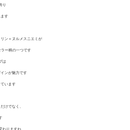
誇り
れます
コリン＝ヌルメスニエミが
セラー柄の一つです
プは
ザインが魅力です
っています
くだけでなく、
す
変わりますね