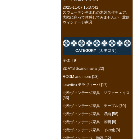
2025-11-07 15:37:42
スウェーデン生まれの木製名作チェア、
実際に座って体感してみませんか 北欧
ヴィンテージ家具
CATEGORY［カテゴリ］
全体［9］
3DAYS Scandinavia [22]
ROOM and more [13]
teraviiva テラヴィーバ [17]
北欧ヴィンテージ家具 ソファー・イス
[53]
北欧ヴィンテージ家具 テーブル [70]
北欧ヴィンテージ家具 収納 [58]
北欧ヴィンテージ家具 照明 [8]
北欧ヴィンテージ家具 その他 [8]
北欧ヴィンテージ 陶器 [32]