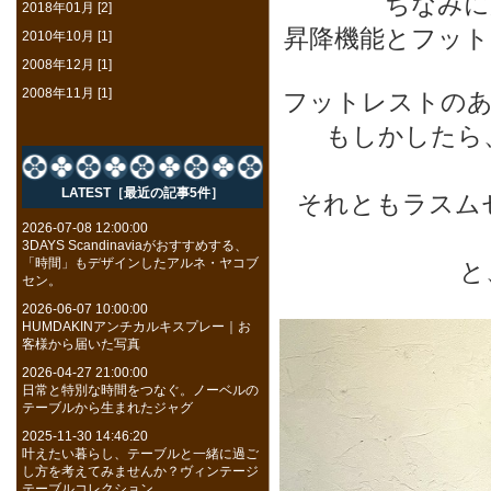
ちなみに
2018年01月 [2]
昇降機能とフット
2010年10月 [1]
2008年12月 [1]
2008年11月 [1]
フットレストのあ
もしかしたら
LATEST［最近の記事5件］
それともラスム
2026-07-08 12:00:00
3DAYS Scandinaviaがおすすめする、
「時間」もデザインしたアルネ・ヤコブ
と
セン。
2026-06-07 10:00:00
HUMDAKINアンチカルキスプレー｜お
客様から届いた写真
2026-04-27 21:00:00
日常と特別な時間をつなぐ。ノーベルの
テーブルから生まれたジャグ
2025-11-30 14:46:20
叶えたい暮らし、テーブルと一緒に過ご
し方を考えてみませんか？ヴィンテージ
テーブルコレクション