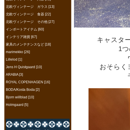
北欧ヴィンテージ ガラス [13]
北欧ヴィンテージ 食器 [22]
北欧ヴィンテージ その他 [27]
インポートアイテム [60]
インテリア雑貨 [67]
キャスタ
家具のメンテナンスなど [18]
1
marimekko [26]
Lillelod [1]
おそらく
Jens H Quistgaard [10]
ARABIA [3]
ROYAL COPENHAGEN [16]
BODA/Kosta Boda [2]
Bjorn willblad [10]
Holmgaard [5]