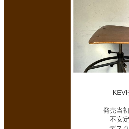
KE
発売当
不安
デス