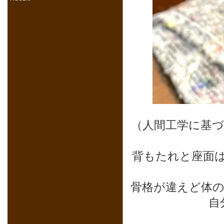
（人間工学に基
背もたれと座面
骨格が違えど体
自