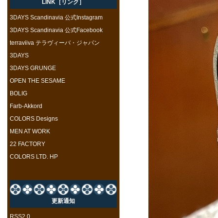
LINK［リンク］
3DAYS Scandinavia 公式Instagram
3DAYS Scandinavia 公式Facebook
terraviiva テラヴィーバ・ジャパン
3DAYS
3DAYS GRUNGE
OPEN THE SESAME
BOLIG
Farb-Akkord
COLORS Designs
MEN AT WORK
22 FACTORY
COLORS LTD. HP
更新通知
RSS2.0