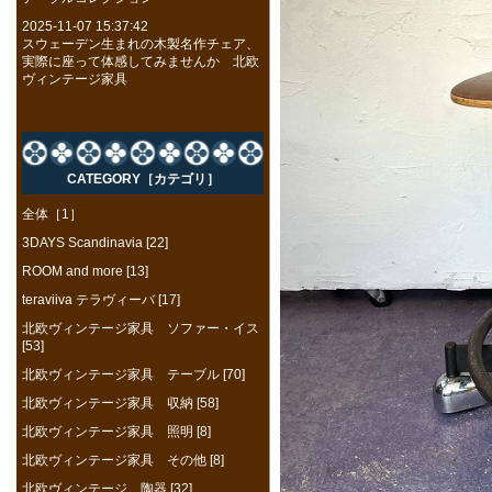
2025-11-07 15:37:42
スウェーデン生まれの木製名作チェア、
実際に座って体感してみませんか 北欧
ヴィンテージ家具
CATEGORY［カテゴリ］
全体［1］
3DAYS Scandinavia [22]
ROOM and more [13]
teraviiva テラヴィーバ [17]
北欧ヴィンテージ家具 ソファー・イス
[53]
北欧ヴィンテージ家具 テーブル [70]
北欧ヴィンテージ家具 収納 [58]
北欧ヴィンテージ家具 照明 [8]
北欧ヴィンテージ家具 その他 [8]
北欧ヴィンテージ 陶器 [32]