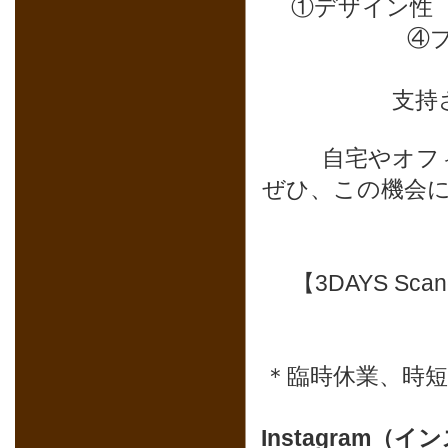
①デザイン性
④
支持
自宅やオフ
ぜひ、この機会
【3DAYS Sc
＊臨時休業、時
Instagram（